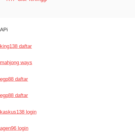
APi
king138 daftar
mahjong ways
egp88 daftar
egp88 daftar
kaskus138 login
agen96 login