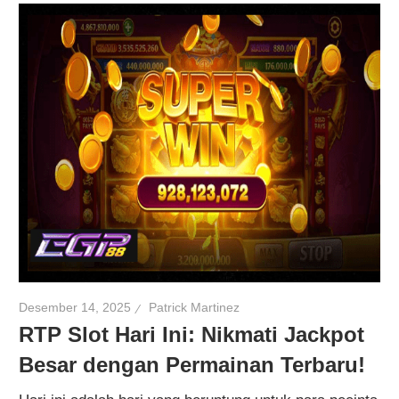
Desember 14, 2025
Patrick Martinez
RTP Slot Hari Ini: Nikmati Jackpot
Besar dengan Permainan Terbaru!