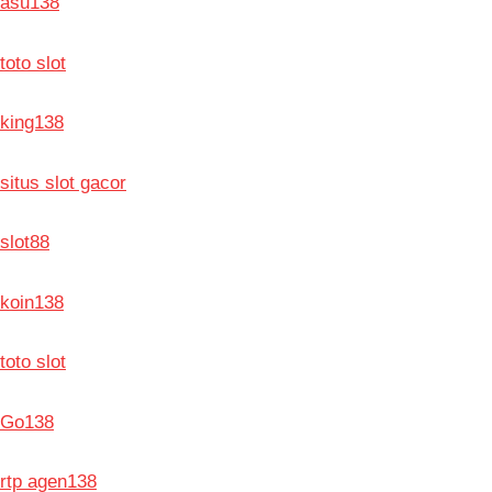
asu138
toto slot
king138
situs slot gacor
slot88
koin138
toto slot
Go138
rtp agen138