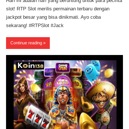
Hari ini adalah hari yang beruntung untuk para pecinta
slot! RTP Slot merilis permainan terbaru dengan
jackpot besar yang bisa dinikmati. Ayo coba
sekarang! #RTPSlot #Jack
Continue reading