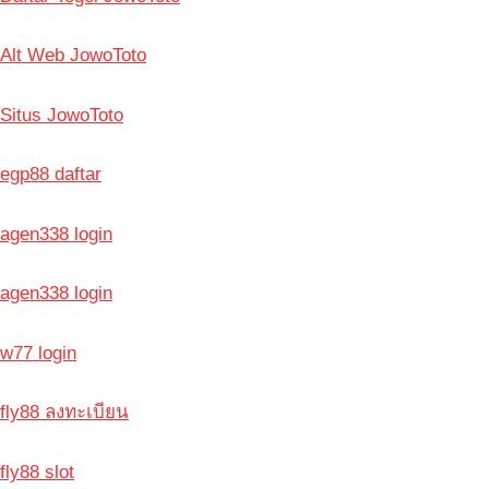
Alt Web JowoToto
Situs JowoToto
egp88 daftar
agen338 login
agen338 login
w77 login
fly88 ลงทะเบียน
fly88 slot