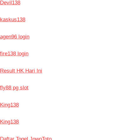
Devil138
kaskus138
agen96 login
fire138 login
Result HK Hari Ini
fly88 pg slot
King138
King138
Daftar Togel JowoToto