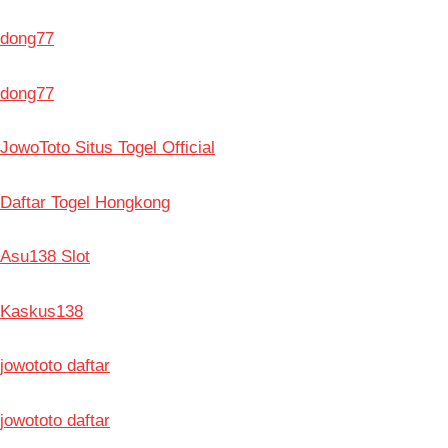
dong77
dong77
JowoToto Situs Togel Official
Daftar Togel Hongkong
Asu138 Slot
Kaskus138
jowototo daftar
jowototo daftar