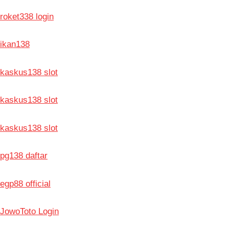
roket338 login
ikan138
kaskus138 slot
kaskus138 slot
kaskus138 slot
pg138 daftar
egp88 official
JowoToto Login