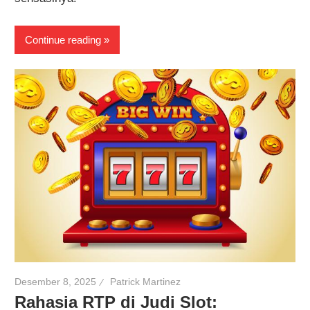
Continue reading
Desember 8, 2025
Patrick Martinez
Rahasia RTP di Judi Slot: