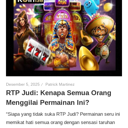
Desember 5, 2025
Patrick Martinez
RTP Judi: Kenapa Semua Orang
Menggilai Permainan Ini?
“Siapa yang tidak suka RTP Judi? Permainan seru ini
memikat hati semua orang dengan sensasi taruhan