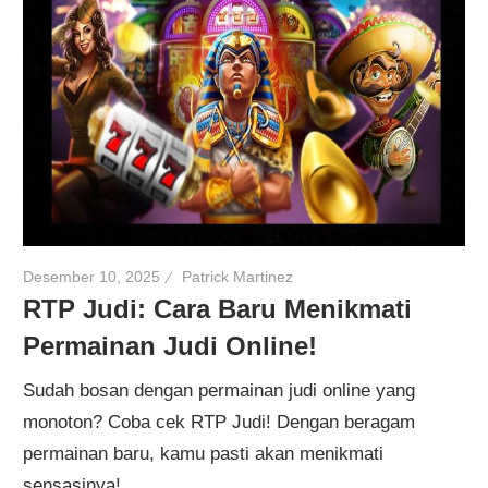
Desember 10, 2025
Patrick Martinez
RTP Judi: Cara Baru Menikmati
Permainan Judi Online!
Sudah bosan dengan permainan judi online yang
monoton? Coba cek RTP Judi! Dengan beragam
permainan baru, kamu pasti akan menikmati
sensasinya!