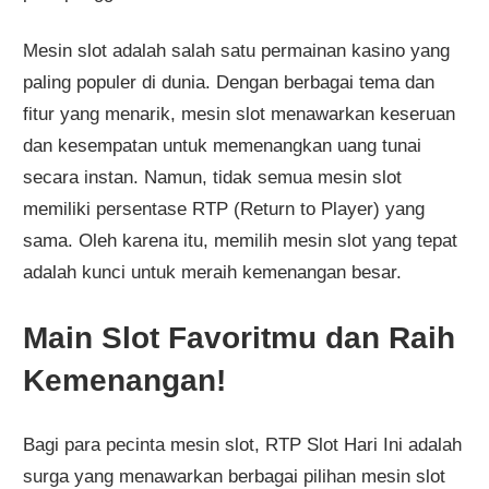
Mesin slot adalah salah satu permainan kasino yang
paling populer di dunia. Dengan berbagai tema dan
fitur yang menarik, mesin slot menawarkan keseruan
dan kesempatan untuk memenangkan uang tunai
secara instan. Namun, tidak semua mesin slot
memiliki persentase RTP (Return to Player) yang
sama. Oleh karena itu, memilih mesin slot yang tepat
adalah kunci untuk meraih kemenangan besar.
Main Slot Favoritmu dan Raih
Kemenangan!
Bagi para pecinta mesin slot, RTP Slot Hari Ini adalah
surga yang menawarkan berbagai pilihan mesin slot