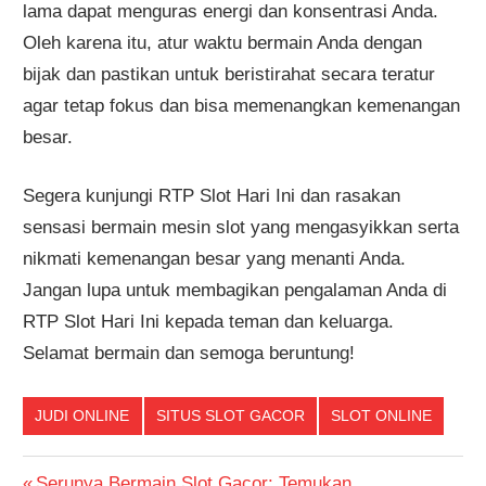
lama dapat menguras energi dan konsentrasi Anda.
Oleh karena itu, atur waktu bermain Anda dengan
bijak dan pastikan untuk beristirahat secara teratur
agar tetap fokus dan bisa memenangkan kemenangan
besar.
Segera kunjungi RTP Slot Hari Ini dan rasakan
sensasi bermain mesin slot yang mengasyikkan serta
nikmati kemenangan besar yang menanti Anda.
Jangan lupa untuk membagikan pengalaman Anda di
RTP Slot Hari Ini kepada teman dan keluarga.
Selamat bermain dan semoga beruntung!
JUDI ONLINE
SITUS SLOT GACOR
SLOT ONLINE
Previous
Serunya Bermain Slot Gacor: Temukan