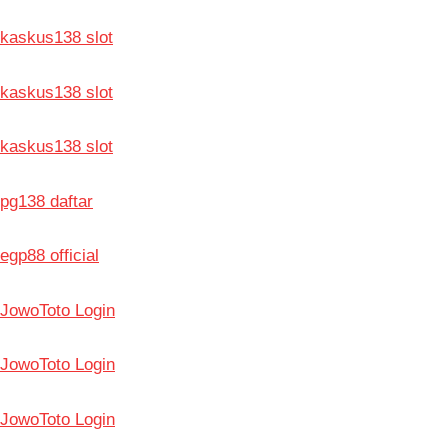
kaskus138 slot
kaskus138 slot
kaskus138 slot
pg138 daftar
egp88 official
JowoToto Login
JowoToto Login
JowoToto Login