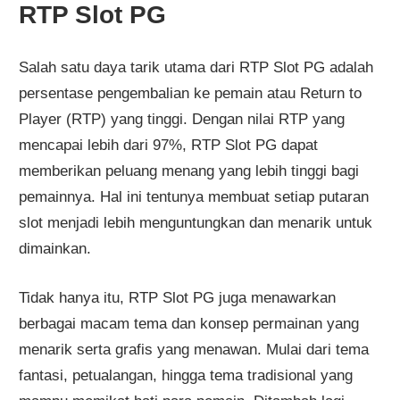
RTP Slot PG
Salah satu daya tarik utama dari RTP Slot PG adalah
persentase pengembalian ke pemain atau Return to
Player (RTP) yang tinggi. Dengan nilai RTP yang
mencapai lebih dari 97%, RTP Slot PG dapat
memberikan peluang menang yang lebih tinggi bagi
pemainnya. Hal ini tentunya membuat setiap putaran
slot menjadi lebih menguntungkan dan menarik untuk
dimainkan.
Tidak hanya itu, RTP Slot PG juga menawarkan
berbagai macam tema dan konsep permainan yang
menarik serta grafis yang menawan. Mulai dari tema
fantasi, petualangan, hingga tema tradisional yang