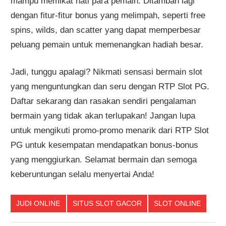
mampu memikat hati para pemain. Ditambah lagi
dengan fitur-fitur bonus yang melimpah, seperti free
spins, wilds, dan scatter yang dapat memperbesar
peluang pemain untuk memenangkan hadiah besar.
Jadi, tunggu apalagi? Nikmati sensasi bermain slot
yang menguntungkan dan seru dengan RTP Slot PG.
Daftar sekarang dan rasakan sendiri pengalaman
bermain yang tidak akan terlupakan! Jangan lupa
untuk mengikuti promo-promo menarik dari RTP Slot
PG untuk kesempatan mendapatkan bonus-bonus
yang menggiurkan. Selamat bermain dan semoga
keberuntungan selalu menyertai Anda!
JUDI ONLINE
SITUS SLOT GACOR
SLOT ONLINE