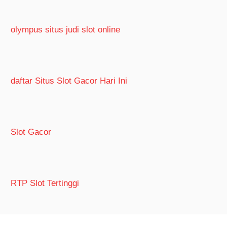
olympus situs judi slot online
daftar Situs Slot Gacor Hari Ini
Slot Gacor
RTP Slot Tertinggi