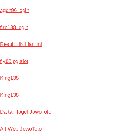
agen96 login
fire138 login
Result HK Hari Ini
fly88 pg slot
King138
King138
Daftar Togel JowoToto
Alt Web JowoToto