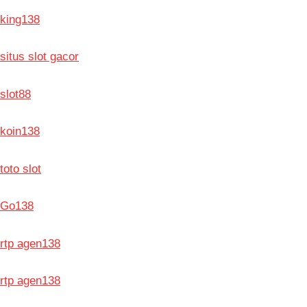
king138
situs slot gacor
slot88
koin138
toto slot
Go138
rtp agen138
rtp agen138