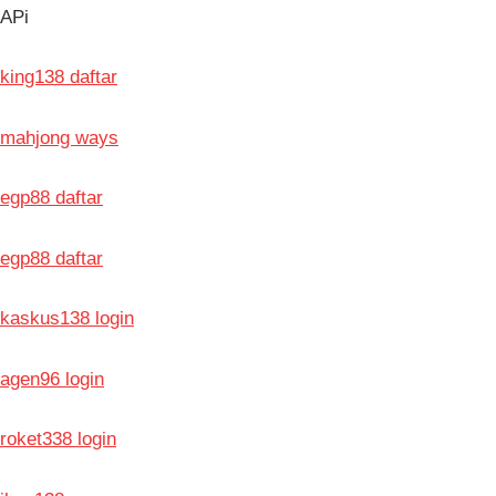
APi
king138 daftar
mahjong ways
egp88 daftar
egp88 daftar
kaskus138 login
agen96 login
roket338 login