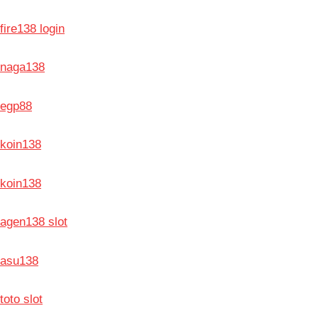
fire138 login
naga138
egp88
koin138
koin138
agen138 slot
asu138
toto slot