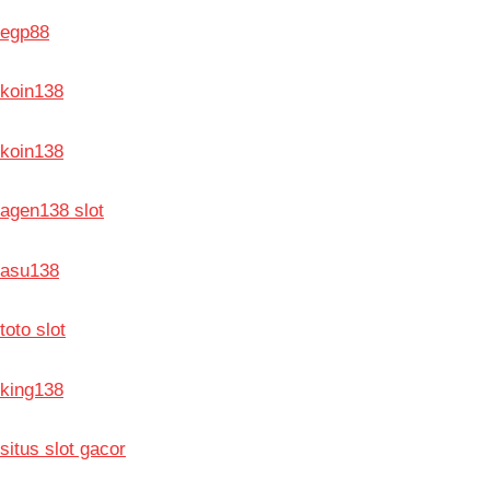
egp88
koin138
koin138
agen138 slot
asu138
toto slot
king138
situs slot gacor