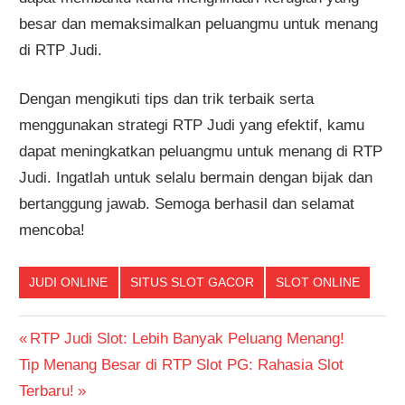
besar dan memaksimalkan peluangmu untuk menang
di RTP Judi.
Dengan mengikuti tips dan trik terbaik serta
menggunakan strategi RTP Judi yang efektif, kamu
dapat meningkatkan peluangmu untuk menang di RTP
Judi. Ingatlah untuk selalu bermain dengan bijak dan
bertanggung jawab. Semoga berhasil dan selamat
mencoba!
JUDI ONLINE
SITUS SLOT GACOR
SLOT ONLINE
Navigasi
Previous
RTP Judi Slot: Lebih Banyak Peluang Menang!
Next
Post:
Tip Menang Besar di RTP Slot PG: Rahasia Slot
pos
Post:
Terbaru!