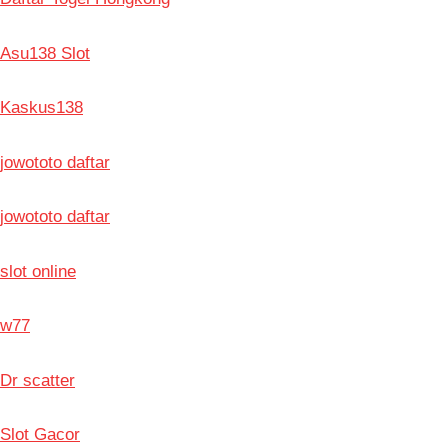
Asu138 Slot
Kaskus138
jowototo daftar
jowototo daftar
slot online
w77
Dr scatter
Slot Gacor