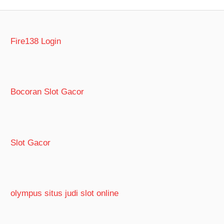
Fire138 Login
Bocoran Slot Gacor
Slot Gacor
olympus situs judi slot online