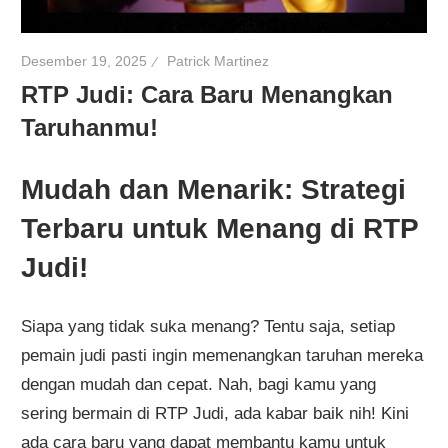
Desember 19, 2025
Patrick Martinez
RTP Judi: Cara Baru Menangkan
Taruhanmu!
Mudah dan Menarik: Strategi
Terbaru untuk Menang di RTP
Judi!
Siapa yang tidak suka menang? Tentu saja, setiap
pemain judi pasti ingin memenangkan taruhan mereka
dengan mudah dan cepat. Nah, bagi kamu yang
sering bermain di RTP Judi, ada kabar baik nih! Kini
ada cara baru yang dapat membantu kamu untuk