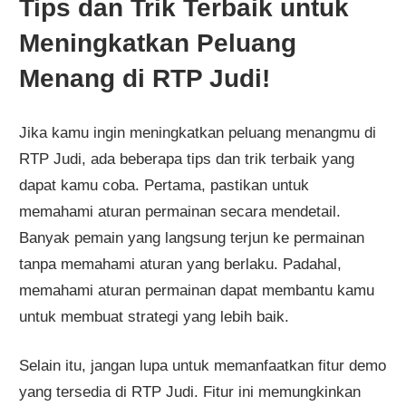
Tips dan Trik Terbaik untuk
Meningkatkan Peluang
Menang di RTP Judi!
Jika kamu ingin meningkatkan peluang menangmu di
RTP Judi, ada beberapa tips dan trik terbaik yang
dapat kamu coba. Pertama, pastikan untuk
memahami aturan permainan secara mendetail.
Banyak pemain yang langsung terjun ke permainan
tanpa memahami aturan yang berlaku. Padahal,
memahami aturan permainan dapat membantu kamu
untuk membuat strategi yang lebih baik.
Selain itu, jangan lupa untuk memanfaatkan fitur demo
yang tersedia di RTP Judi. Fitur ini memungkinkan