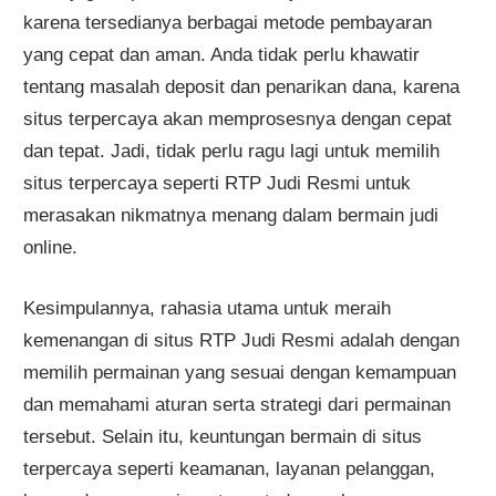
karena tersedianya berbagai metode pembayaran
yang cepat dan aman. Anda tidak perlu khawatir
tentang masalah deposit dan penarikan dana, karena
situs terpercaya akan memprosesnya dengan cepat
dan tepat. Jadi, tidak perlu ragu lagi untuk memilih
situs terpercaya seperti RTP Judi Resmi untuk
merasakan nikmatnya menang dalam bermain judi
online.
Kesimpulannya, rahasia utama untuk meraih
kemenangan di situs RTP Judi Resmi adalah dengan
memilih permainan yang sesuai dengan kemampuan
dan memahami aturan serta strategi dari permainan
tersebut. Selain itu, keuntungan bermain di situs
terpercaya seperti keamanan, layanan pelanggan,