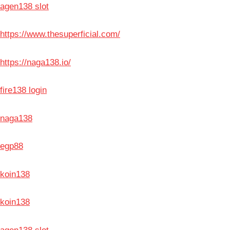
agen138 slot
https://www.thesuperficial.com/
https://naga138.io/
fire138 login
naga138
egp88
koin138
koin138