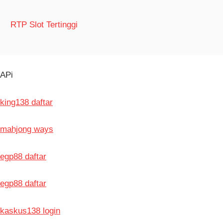
RTP Slot Tertinggi
APi
king138 daftar
mahjong ways
egp88 daftar
egp88 daftar
kaskus138 login