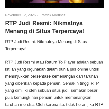
November 12, 2025
Patrick Martinez
RTP Judi Resmi: Nikmatnya
Menang di Situs Terpercaya!
RTP Judi Resmi: Nikmatnya Menang di Situs
Terpercaya!
RTP Judi Resmi atau Return To Player adalah sebuah
istilah yang digunakan dalam dunia judi online untuk
menunjukkan persentase kemenangan dari taruhan
yang diberikan kepada pemain. Semakin tinggi RTP
yang dimiliki oleh sebuah situs judi, semakin besar
pula kemungkinan pemain untuk memenangkan
taruhan mereka. Oleh karena itu, tidak heran jika RTP