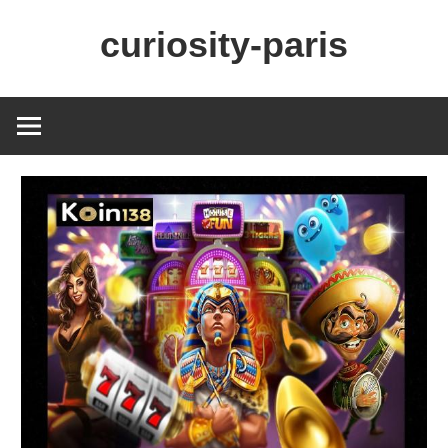
Skip
curiosity-paris
to
content
curiosity-
paris.com