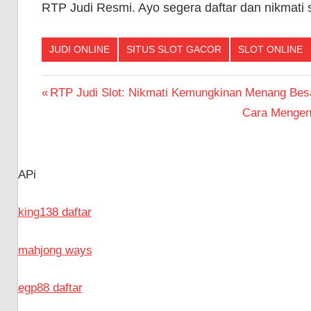
RTP Judi Resmi. Ayo segera daftar dan nikmati
JUDI ONLINE
SITUS SLOT GACOR
SLOT ONLINE
Navigasi
Previous
RTP Judi Slot: Nikmati Kemungkinan Menang Besa
Post:
Next
Cara Mengena
pos
Post:
APi
king138 daftar
mahjong ways
egp88 daftar