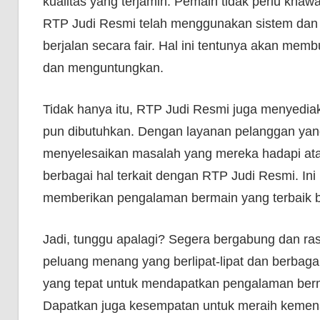
kualitas yang terjamin. Pemain tidak perlu kha
RTP Judi Resmi telah menggunakan sistem dan 
berjalan secara fair. Hal ini tentunya akan m
dan menguntungkan.
Tidak hanya itu, RTP Judi Resmi juga menyedi
pun dibutuhkan. Dengan layanan pelanggan yan
menyelesaikan masalah yang mereka hadapi atau
berbagai hal terkait dengan RTP Judi Resmi. I
memberikan pengalaman bermain yang terbaik b
Jadi, tunggu apalagi? Segera bergabung dan ra
peluang menang yang berlipat-lipat dan berbaga
yang tepat untuk mendapatkan pengalaman berm
Dapatkan juga kesempatan untuk meraih kemena