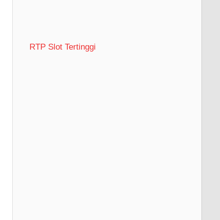
RTP Slot Tertinggi