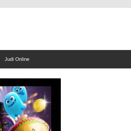
Judi Online