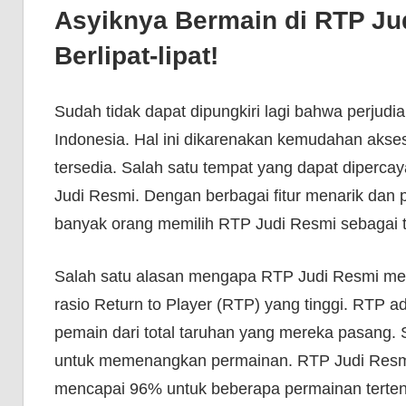
Asyiknya Bermain di RTP Ju
Berlipat-lipat!
Sudah tidak dapat dipungkiri lagi bahwa perjudi
Indonesia. Hal ini dikarenakan kemudahan akses
tersedia. Salah satu tempat yang dapat diper
Judi Resmi. Dengan berbagai fitur menarik dan pe
banyak orang memilih RTP Judi Resmi sebagai 
Salah satu alasan mengapa RTP Judi Resmi menja
rasio Return to Player (RTP) yang tinggi. RTP 
pemain dari total taruhan yang mereka pasang. 
untuk memenangkan permainan. RTP Judi Resmi
mencapai 96% untuk beberapa permainan tertentu