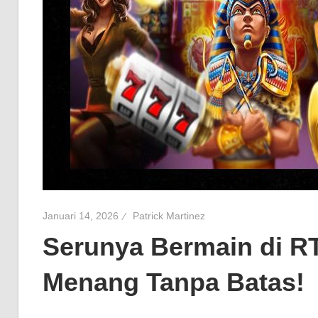
Januari 14, 2026
Patrick Martinez
Serunya Bermain di R
Menang Tanpa Batas!