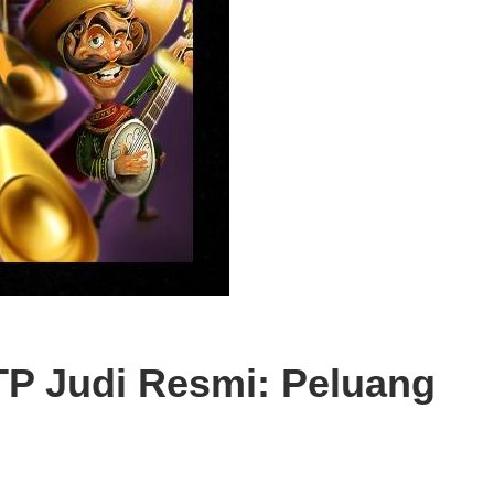
TP Judi Resmi: Peluang