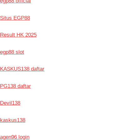
egp88 official
Situs EGP88
Result HK 2025
egp88 slot
KASKUS138 daftar
PG138 daftar
Devil138
kaskus138
agen96 login