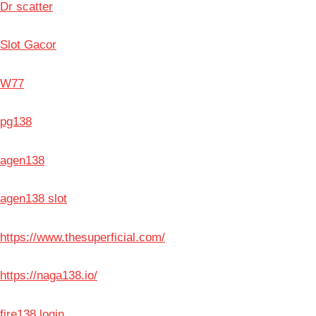
Dr scatter
Slot Gacor
W77
pg138
agen138
agen138 slot
https://www.thesuperficial.com/
https://naga138.io/
fire138 login