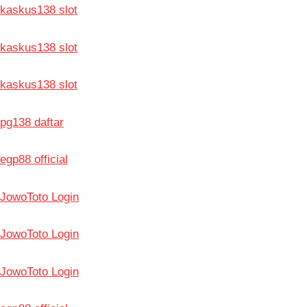
kaskus138 slot
kaskus138 slot
kaskus138 slot
pg138 daftar
egp88 official
JowoToto Login
JowoToto Login
JowoToto Login