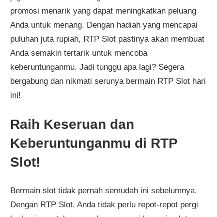
promosi menarik yang dapat meningkatkan peluang
Anda untuk menang. Dengan hadiah yang mencapai
puluhan juta rupiah, RTP Slot pastinya akan membuat
Anda semakin tertarik untuk mencoba
keberuntunganmu. Jadi tunggu apa lagi? Segera
bergabung dan nikmati serunya bermain RTP Slot hari
ini!
Raih Keseruan dan
Keberuntunganmu di RTP
Slot!
Bermain slot tidak pernah semudah ini sebelumnya.
Dengan RTP Slot, Anda tidak perlu repot-repot pergi