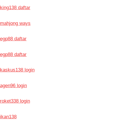
king138 daftar
mahjong ways
egp88 daftar
egp88 daftar
kaskus138 login
agen96 login
roket338 login
ikan138