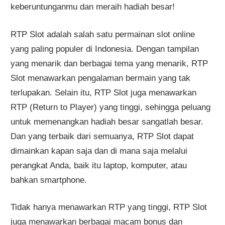
keberuntunganmu dan meraih hadiah besar!
RTP Slot adalah salah satu permainan slot online
yang paling populer di Indonesia. Dengan tampilan
yang menarik dan berbagai tema yang menarik, RTP
Slot menawarkan pengalaman bermain yang tak
terlupakan. Selain itu, RTP Slot juga menawarkan
RTP (Return to Player) yang tinggi, sehingga peluang
untuk memenangkan hadiah besar sangatlah besar.
Dan yang terbaik dari semuanya, RTP Slot dapat
dimainkan kapan saja dan di mana saja melalui
perangkat Anda, baik itu laptop, komputer, atau
bahkan smartphone.
Tidak hanya menawarkan RTP yang tinggi, RTP Slot
juga menawarkan berbagai macam bonus dan