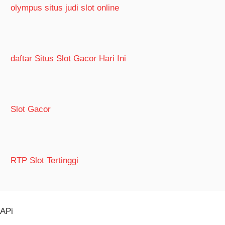
olympus situs judi slot online
daftar Situs Slot Gacor Hari Ini
Slot Gacor
RTP Slot Tertinggi
APi