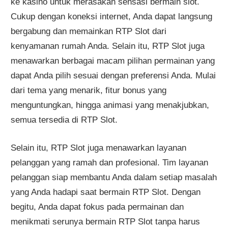
ke kasino untuk merasakan sensasi bermain slot.
Cukup dengan koneksi internet, Anda dapat langsung
bergabung dan memainkan RTP Slot dari
kenyamanan rumah Anda. Selain itu, RTP Slot juga
menawarkan berbagai macam pilihan permainan yang
dapat Anda pilih sesuai dengan preferensi Anda. Mulai
dari tema yang menarik, fitur bonus yang
menguntungkan, hingga animasi yang menakjubkan,
semua tersedia di RTP Slot.
Selain itu, RTP Slot juga menawarkan layanan
pelanggan yang ramah dan profesional. Tim layanan
pelanggan siap membantu Anda dalam setiap masalah
yang Anda hadapi saat bermain RTP Slot. Dengan
begitu, Anda dapat fokus pada permainan dan
menikmati serunya bermain RTP Slot tanpa harus