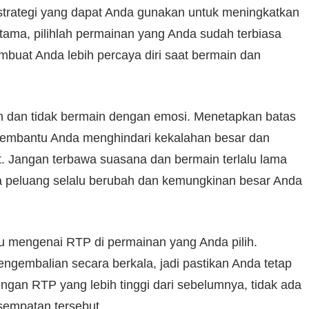
strategi yang dapat Anda gunakan untuk meningkatkan
ama, pilihlah permainan yang Anda sudah terbiasa
buat Anda lebih percaya diri saat bermain dan
an dan tidak bermain dengan emosi. Menetapkan batas
membantu Anda menghindari kekalahan besar dan
 Jangan terbawa suasana dan bermain terlalu lama
a peluang selalu berubah dan kemungkinan besar Anda
baru mengenai RTP di permainan yang Anda pilih.
gembalian secara berkala, jadi pastikan Anda tetap
gan RTP yang lebih tinggi dari sebelumnya, tidak ada
empatan tersebut.