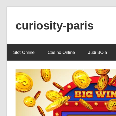
Skip
to
curiosity-paris
content
curiosity-
paris.com
Slot Online
Casino Online
Judi BOla