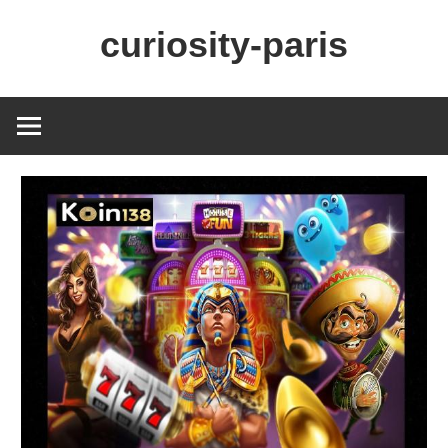
Skip
curiosity-paris
to
content
curiosity-
paris.com