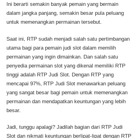
Ini berarti semakin banyak pemain yang bermain
dalam jangka panjang, semakin besar pula peluang
untuk memenangkan permainan tersebut.
Saat ini, RTP sudah menjadi salah satu pertimbangan
utama bagi para pemain judi slot dalam memilih
permainan yang ingin dimainkan. Dan salah satu
penyedia permainan slot yang dikenal memiliki RTP
tinggi adalah RTP Judi Slot. Dengan RTP yang
mencapai 97%, RTP Judi Slot menawarkan peluang
yang sangat besar bagi pemain untuk memenangkan
permainan dan mendapatkan keuntungan yang lebih
besar.
Jadi, tunggu apalagi? Jadilah bagian dari RTP Judi
Slot dan nikmati keuntungan berlipat-lipat dengan RTP