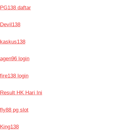
PG138 daftar
Devil138
kaskus138
agen96 login
fire138 login
Result HK Hari Ini
fly88 pg slot
King138