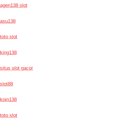
agen138 slot
asu138
toto slot
king138
situs slot gacor
slot88
koin138
toto slot