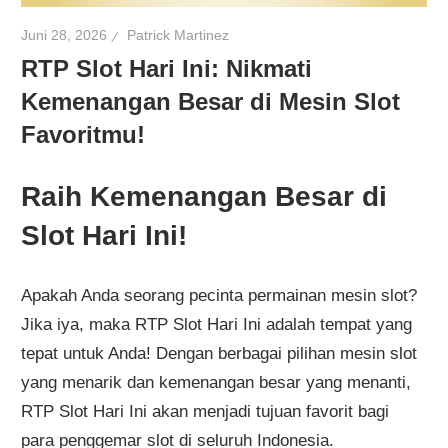
Juni 28, 2026
Patrick Martinez
RTP Slot Hari Ini: Nikmati
Kemenangan Besar di Mesin Slot
Favoritmu!
Raih Kemenangan Besar di
Slot Hari Ini!
Apakah Anda seorang pecinta permainan mesin slot?
Jika iya, maka RTP Slot Hari Ini adalah tempat yang
tepat untuk Anda! Dengan berbagai pilihan mesin slot
yang menarik dan kemenangan besar yang menanti,
RTP Slot Hari Ini akan menjadi tujuan favorit bagi
para penggemar slot di seluruh Indonesia.