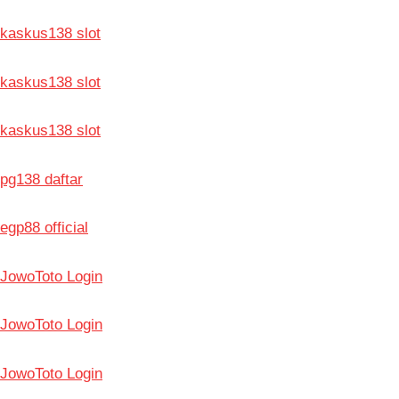
kaskus138 slot
kaskus138 slot
kaskus138 slot
pg138 daftar
egp88 official
JowoToto Login
JowoToto Login
JowoToto Login