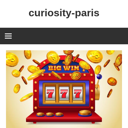
Skip
curiosity-paris
to
content
curiosity-
paris.com