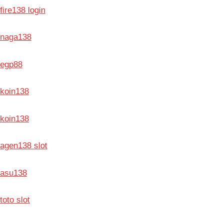
fire138 login
naga138
egp88
koin138
koin138
agen138 slot
asu138
toto slot