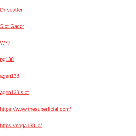
Dr scatter
Slot Gacor
W77
pg138
agen138
agen138 slot
https://www.thesuperficial.com/
https://naga138.io/