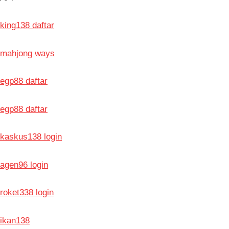
king138 daftar
mahjong ways
egp88 daftar
egp88 daftar
kaskus138 login
agen96 login
roket338 login
ikan138