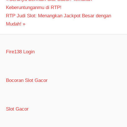
Navigasi
Post:
Keberuntunganmu di RTP!
pos
Next
RTP Judi Slot: Menangkan Jackpot Besar dengan
Post:
Mudah!
Fire138 Login
Bocoran Slot Gacor
Slot Gacor