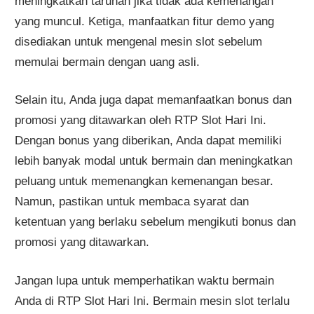
meningkatkan taruhan jika tidak ada kemenangan
yang muncul. Ketiga, manfaatkan fitur demo yang
disediakan untuk mengenal mesin slot sebelum
memulai bermain dengan uang asli.
Selain itu, Anda juga dapat memanfaatkan bonus dan
promosi yang ditawarkan oleh RTP Slot Hari Ini.
Dengan bonus yang diberikan, Anda dapat memiliki
lebih banyak modal untuk bermain dan meningkatkan
peluang untuk memenangkan kemenangan besar.
Namun, pastikan untuk membaca syarat dan
ketentuan yang berlaku sebelum mengikuti bonus dan
promosi yang ditawarkan.
Jangan lupa untuk memperhatikan waktu bermain
Anda di RTP Slot Hari Ini. Bermain mesin slot terlalu